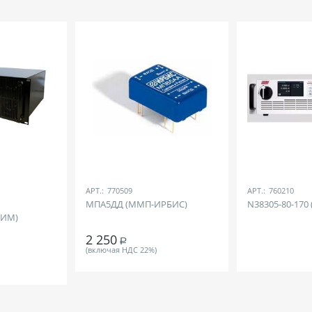
АРТ.:
770509
АРТ.:
760210
МПА5ДД (ММП-ИРБИС)
N38305-80-170 
ЛИМ)
2 250
Р
(включая НДС 22%)