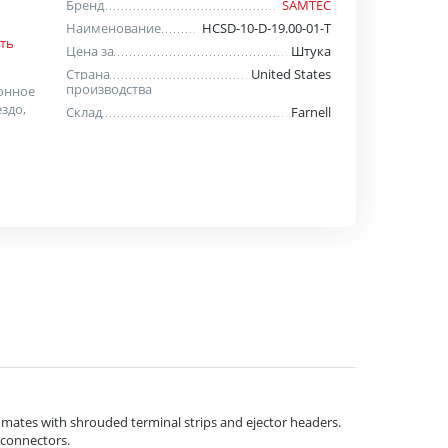
Бренд
SAMTEC
Наименование
HCSD-10-D-19.00-01-T
ть
Цена за
Штука
Страна
United States
производства
ионное
здо,
Склад
Farnell
 mates with shrouded terminal strips and ejector headers.
 connectors.