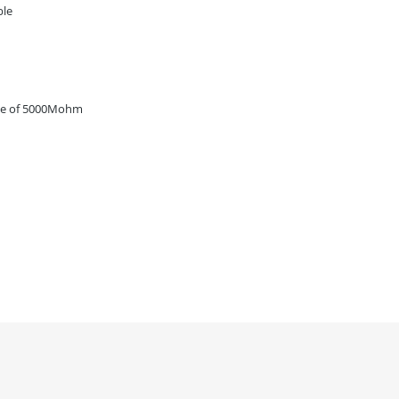
ble
nce of 5000Mohm