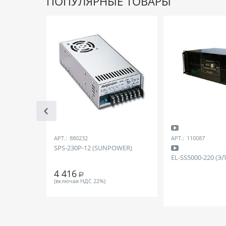
ПОПУЛЯРНЫЕ ТОВАРЫ
АРТ.:
880232
АРТ.:
110087
SPS-230P-12 (SUNPOWER)
EL-SS5000-220 (Э
4 416
Р
(включая НДС 22%)